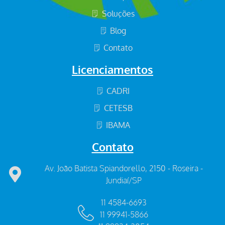
Soluções
Blog
Contato
Licenciamentos
CADRI
CETESB
IBAMA
Contato
Av. João Batista Spiandorello, 2150 - Roseira -
Jundiaí/SP
11 4584-6693
11 99941-5866