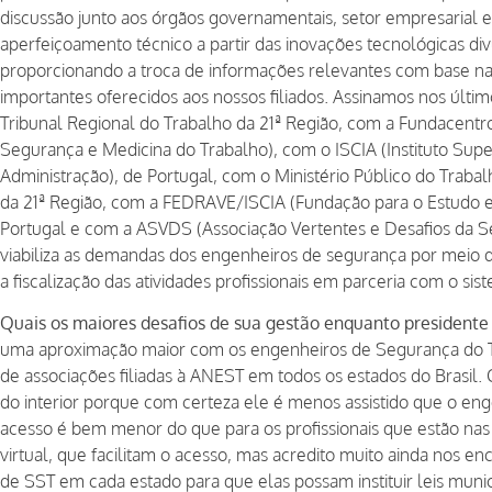
discussão junto aos órgãos governamentais, setor empresarial 
aperfeiçoamento técnico a partir das inovações tecnológicas d
proporcionando a troca de informações relevantes com base na 
importantes oferecidos aos nossos filiados. Assinamos nos últ
Tribunal Regional do Trabalho da 21ª Região, com a Fundacentr
Segurança e Medicina do Trabalho), com o ISCIA (Instituto Supe
Administração), de Portugal, com o Ministério Público do Traba
da 21ª Região, com a FEDRAVE/ISCIA (Fundação para o Estudo 
Portugal e com a ASVDS (Associação Vertentes e Desafios da 
viabiliza as demandas dos engenheiros de segurança por meio 
a fiscalização das atividades profissionais em parceria com o s
Quais os maiores desafios de sua gestão enquanto president
uma aproximação maior com os engenheiros de Segurança do Tr
de associações filiadas à ANEST em todos os estados do Bras
do interior porque com certeza ele é menos assistido que o eng
acesso é bem menor do que para os profissionais que estão nas
virtual, que facilitam o acesso, mas acredito muito ainda nos en
de SST em cada estado para que elas possam instituir leis mun