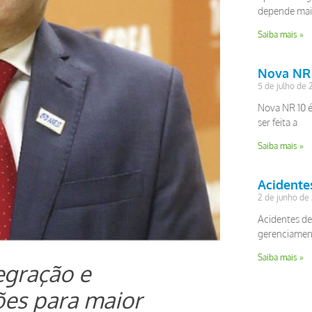
depende mais
Saiba mais »
Nova NR 
5 de julho de
Nova NR 10 
ser feita a
Saiba mais »
Acidentes
2 de junho de
Acidentes de 
gerenciament
Saiba mais »
egração e
ões para maior