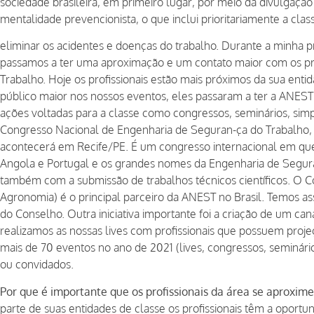
sociedade brasileira, em primeiro lugar, por meio da divulgaçã
mentalidade prevencionista, o que inclui prioritariamente a cl
eliminar os acidentes e doenças do trabalho. Durante a minha 
passamos a ter uma aproximação e um contato maior com os pr
Trabalho. Hoje os profissionais estão mais próximos da sua entid
público maior nos nossos eventos, eles passaram a ter a ANES
ações voltadas para a classe como congressos, seminários, simp
Congresso Nacional de Engenharia de Seguran-ça do Trabalho, 
acontecerá em Recife/PE. É um congresso internacional em que
Angola e Portugal e os grandes nomes da Engenharia de Segura
também com a submissão de trabalhos técnicos científicos. O 
Agronomia) é o principal parceiro da ANEST no Brasil. Temos a
do Conselho. Outra iniciativa importante foi a criação de um
realizamos as nossas lives com profissionais que possuem proje
mais de 70 eventos no ano de 2021 (lives, congressos, seminário
ou convidados.
Por que é importante que os profissionais da área se aproxi
parte de suas entidades de classe os profissionais têm a oport