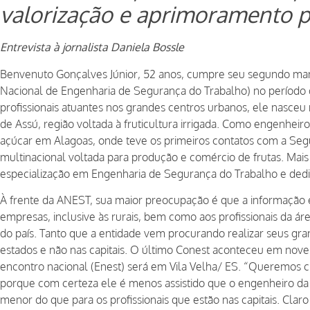
valorização e aprimoramento p
Entrevista à jornalista Daniela Bossle
Benvenuto Gonçalves Júnior, 52 anos, cumpre seu segundo ma
Nacional de Engenharia de Segurança do Trabalho) no período 
profissionais atuantes nos grandes centros urbanos, ele nasceu 
de Assú, região voltada à fruticultura irrigada. Como engenhe
açúcar em Alagoas, onde teve os primeiros contatos com a Se
multinacional voltada para produção e comércio de frutas. Mais 
especialização em Engenharia de Segurança do Trabalho e dedi
À frente da ANEST, sua maior preocupação é que a informaç
empresas, inclusive às rurais, bem como aos profissionais da ár
do país. Tanto que a entidade vem procurando realizar seus gra
estados e não nas capitais. O último Conest aconteceu em no
encontro nacional (Enest) será em Vila Velha/ ES. “Queremos 
porque com certeza ele é menos assistido que o engenheiro da
menor do que para os profissionais que estão nas capitais. Cla