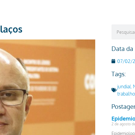
 laços
Data da
07/02/
Tags:
jundiaí
,
trabalho
Postage
Epidemio
2 de agosto d
Epidemiolog