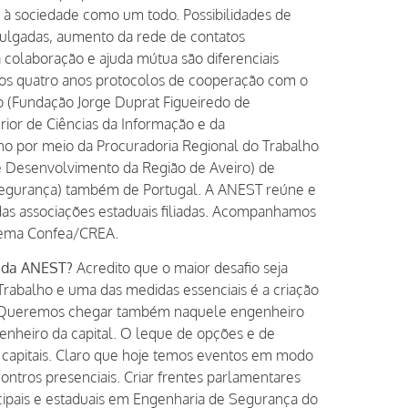
e à sociedade como um todo. Possibilidades de
ivulgadas, aumento da rede de contatos
colaboração e ajuda mútua são diferenciais
imos quatro anos protocolos de cooperação com o
o (Fundação Jorge Duprat Figueiredo de
rior de Ciências da Informação e da
lho por meio da Procuradoria Regional do Trabalho
e Desenvolvimento da Região de Aveiro) de
Segurança) também de Portugal. A ANEST reúne e
das associações estaduais filiadas. Acompanhamos
istema Confea/CREA.
e da ANEST?
Acredito que o maior desafio seja
abalho e uma das medidas essenciais é a criação
il. Queremos chegar também naquele engenheiro
enheiro da capital. O leque de opções e de
 capitais. Claro que hoje temos eventos em modo
contros presenciais. Criar frentes parlamentares
icipais e estaduais em Engenharia de Segurança do