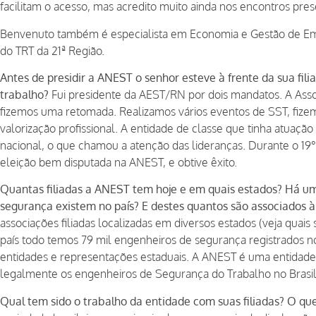
facilitam o acesso, mas acredito muito ainda nos encontros presen
Benvenuto também é especialista em Economia e Gestão de Emp
do TRT da 21ª Região.
Antes de presidir a ANEST o senhor esteve à frente da sua fil
trabalho?
Fui presidente da AEST/RN por dois mandatos. A Asso
fizemos uma retomada. Realizamos vários eventos de SST, fize
valorização profissional. A entidade de classe que tinha atuação
nacional, o que chamou a atenção das lideranças. Durante o 19°
eleição bem disputada na ANEST, e obtive êxito.
Quantas filiadas a ANEST tem hoje e em quais estados? Há u
segurança existem no país? E destes quantos são associados à
associações filiadas localizadas em diversos estados (veja quai
país todo temos 79 mil engenheiros de segurança registrados no 
entidades e representações estaduais. A ANEST é uma entidade 
legalmente os engenheiros de Segurança do Trabalho no Brasil
Qual tem sido o trabalho da entidade com suas filiadas? O q