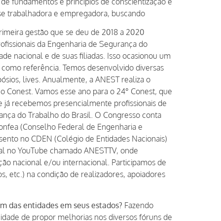
o de fundamentos e princípios de conscientização e
asse trabalhadora e empregadora, buscando
primeira gestão que se deu de 2018 a 2020
ofissionais da Engenharia de Segurança do
ade nacional e de suas filiadas. Isso ocasionou um
T como referência. Temos desenvolvido diversas
ósios, lives. Anualmente, a ANEST realiza o
o Conest. Vamos esse ano para o 24° Conest, que
 já recebemos presencialmente profissionais de
nça do Trabalho do Brasil. O Congresso conta
Confea (Conselho Federal de Engenharia e
ssento no CDEN (Colégio de Entidades Nacionais)
 canal no YouTube chamado ANESTTV, onde
ção nacional e/ou internacional. Participamos de
s, etc.) na condição de realizadores, apoiadores
mem das entidades em seus estados?
Fazendo
unidade de propor melhorias nos diversos fóruns de