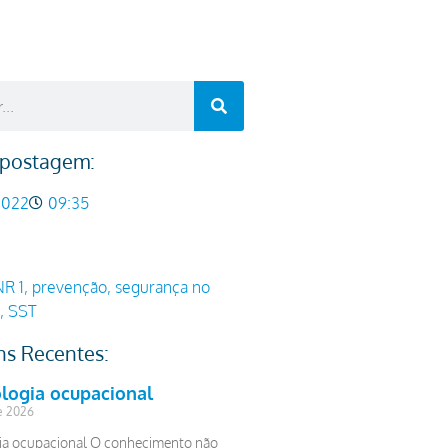
 postagem:
2022
09:35
NR 1
,
prevenção
,
segurança no
,
SST
ns Recentes:
logia ocupacional
e 2026
ia ocupacional O conhecimento não