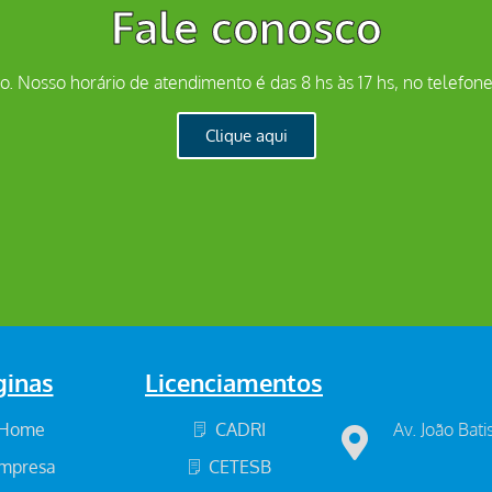
Fale conosco
. Nosso horário de atendimento é das 8 hs às 17 hs, no telefone
Clique aqui
ginas
Licenciamentos
Home
CADRI
Av. João Bati
mpresa
CETESB