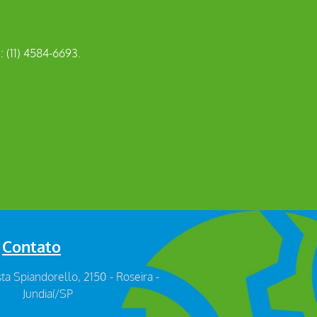
: (11) 4584-6693.
Contato
sta Spiandorello, 2150 - Roseira -
Jundiaí/SP