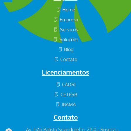
Home
Empresa
Serviços
Soluções
Blog
Contato
Licenciamentos
CADRI
CETESB
IBAMA
Contato
Av. João Batista Spiandorello, 2150 - Roseira -