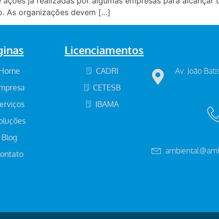
 ações já realizadas por algumas empresas para alcançar u
co. As organizações devem […]
ginas
Licenciamentos
Home
CADRI
Av. João Bati
mpresa
CETESB
erviços
IBAMA
oluções
Blog
ambiental@amb
ontato