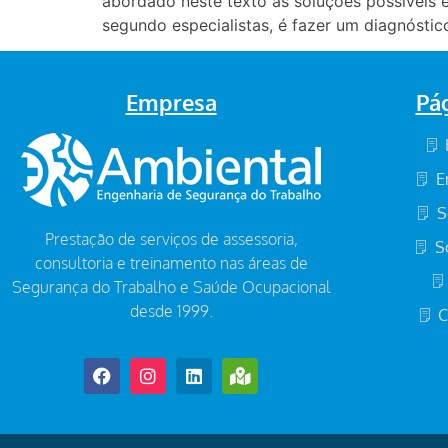
abordado neste texto as soluções possíveis e
segundo especialistas, é fazer um diagnósti
Empresa
Pá
E
S
Prestação de serviços de assessoria,
S
consultoria e treinamento nas áreas de
Segurança do Trabalho e Saúde Ocupacional
desde 1999.
C