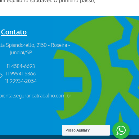
m equilíbrio saudável. O primeiro passo,
Contato
sta Spiandorello, 2150 - Roseira -
Jundiaí/SP
11 4584-6693
11 99941-5866
11 99934-2054
ientalsegurancatrabalho.com.br
Posso
Ajudar?