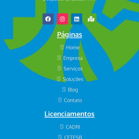
Páginas
Home
Empresa
Serviços
Soluções
Blog
Contato
Licenciamentos
CADRI
CETESB