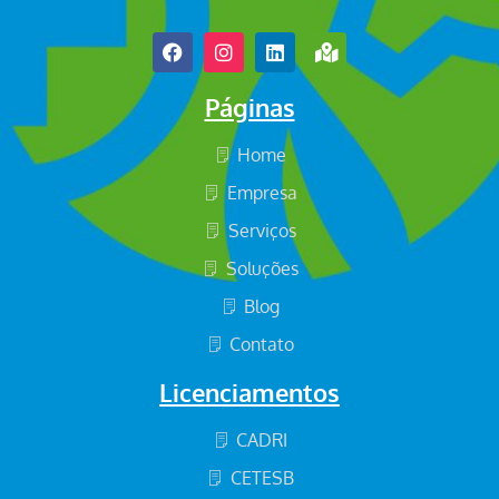
Páginas
Home
Empresa
Serviços
Soluções
Blog
Contato
Licenciamentos
CADRI
CETESB