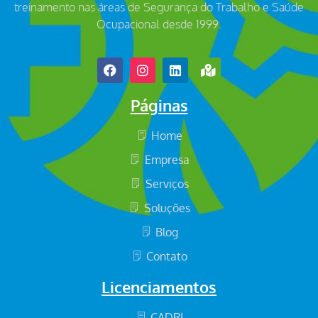
treinamento nas áreas de Segurança do Trabalho e Saúde
Ocupacional desde 1999.
Páginas
Home
Empresa
Serviços
Soluções
Blog
Contato
Licenciamentos
CADRI