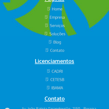
Home
Empresa
Serviços
Soluções
Blog
Contato
Licenciamentos
CADRI
CETESB
IBAMA
Contato
Av. João Batista Spiandorello, 2150 - Roseira -