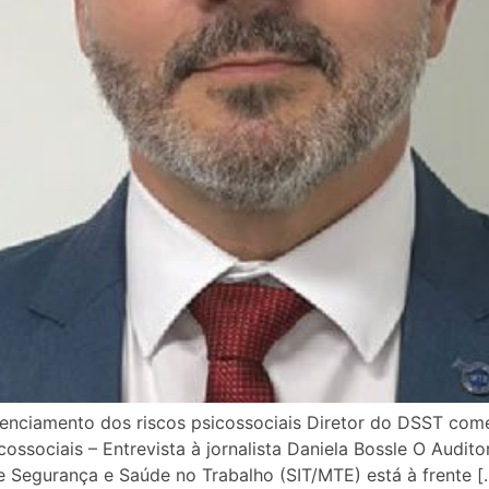
erenciamento dos riscos psicossociais Diretor do DSST com
ossociais – Entrevista à jornalista Daniela Bossle O Audit
de Segurança e Saúde no Trabalho (SIT/MTE) está à frente [