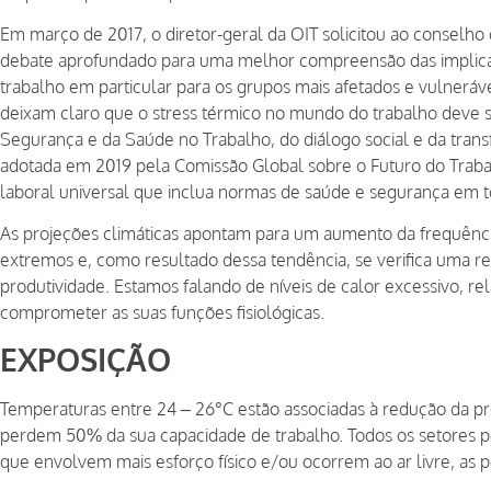
Em março de 2017, o diretor-geral da OIT solicitou ao conselh
debate aprofundado para uma melhor compreensão das implicaç
trabalho em particular para os grupos mais afetados e vulneráv
deixam claro que o stress térmico no mundo do trabalho deve
Segurança e da Saúde no Trabalho, do diálogo social e da tra
adotada em 2019 pela Comissão Global sobre o Futuro do Traba
laboral universal que inclua normas de saúde e segurança em to
As projeções climáticas apontam para um aumento da frequênci
extremos e, como resultado dessa tendência, se verifica uma r
produtividade. Estamos falando de níveis de calor excessivo, r
comprometer as suas funções fisiológicas.
EXPOSIÇÃO
Temperaturas entre 24 – 26°C estão associadas à redução da pr
perdem 50% da sua capacidade de trabalho. Todos os setores p
que envolvem mais esforço físico e/ou ocorrem ao ar livre, as 