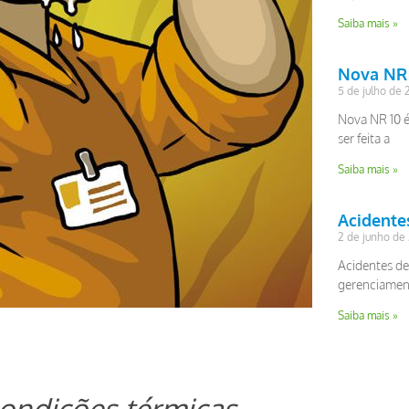
Saiba mais »
Nova NR 
5 de julho de
Nova NR 10 
ser feita a
Saiba mais »
Acidentes
2 de junho de
Acidentes de 
gerenciament
Saiba mais »
condições térmicas