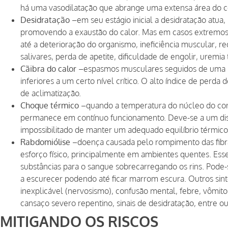
há uma vasodilatação que abrange uma extensa área do c
Desidratação –
em seu estágio inicial a desidratação atu
promovendo a exaustão do calor. Mas em casos extremos 
até a deterioração do organismo, ineficiência muscular, 
salivares, perda de apetite, dificuldade de engolir, urem
Cãibra do calor –
espasmos musculares seguidos de uma r
inferiores a um certo nível crítico. O alto índice de perda d
de aclimatização.
Choque térmico –
quando a temperatura do núcleo do corp
permanece em contínuo funcionamento. Deve-se a um dis
impossibilitado de manter um adequado equilíbrio térmico 
Rabdomiólise –
doença causada pelo rompimento das fib
esforço físico, principalmente em ambientes quentes. Es
substâncias para o sangue sobrecarregando os rins. Pode
a escurecer podendo até ficar marrom escura. Outros sint
inexplicável (nervosismo), confusão mental, febre, vômitos
cansaço severo repentino, sinais de desidratação, entre ou
MITIGANDO OS RISCOS