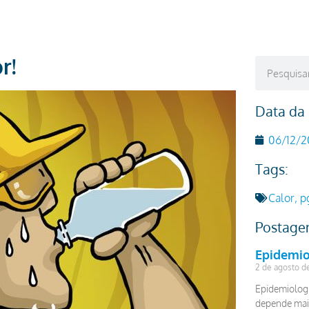
r!
Data da
06/12/2
Tags:
Calor
,
p
Postage
Epidemio
2 de agosto d
Epidemiolog
depende mais