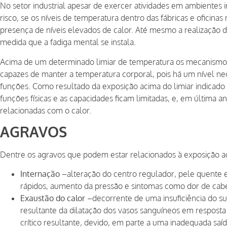
No setor industrial apesar de exercer atividades em ambientes i
risco, se os níveis de temperatura dentro das fábricas e ofici
presença de níveis elevados de calor. Até mesmo a realização de t
medida que a fadiga mental se instala.
Acima de um determinado limiar de temperatura os mecanismos
capazes de manter a temperatura corporal, pois há um nível n
funções. Como resultado da exposição acima do limiar indicado
funções físicas e as capacidades ficam limitadas, e, em última an
relacionadas com o calor.
AGRAVOS
Dentre os agravos que podem estar relacionados à exposição ao
Internação –
alteração do centro regulador, pele quente e
rápidos, aumento da pressão e sintomas como dor de cab
Exaustão do calor –
decorrente de uma insuficiência do s
resultante da dilatação dos vasos sanguíneos em resposta 
crítico resultante, devido, em parte a uma inadequada saí