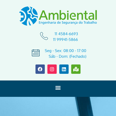
11 4584-6693
11 99941-5866
Seg - Sex: 08:00 - 17:00
Sáb - Dom: (Fechado)