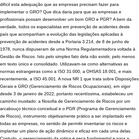
difícil esta adequação que as empresas precisam fazer para
implementar o GRO? Que dica daria para que as empresas e
profissionais possam desenvolver um bom GRO e PGR?
A bem da
verdade, todos os especialistas em prevenção de acidentes deste
país que acompanham a evolução das legislações aplicadas à
prevenção de acidentes desde a Portaria 3.214, de 8 de junho de
1978, nunca dispuseram de uma Norma Regulamentadora voltada à
Gestão de Riscos. Isto pelo simples fato dela não existir, pelo menos
em texto único e consolidado. Utilizavam-se como alternativas as
normas estrangeiras como a ISO 31.000, a OHSAS 18.001, e mais
recentemente, a ISO 45.001. A nova NR 1 que trata sobre Disposições
Gerais e GRO (Gerenciamento de Riscos Ocupacionais), em vigor
desde 3 de janeiro de 2022, portanto recentíssima, estabeleceu um
caminho inusitado: a filosofia de Gerenciamento de Riscos por
um
arcabouço técnico-conceitual e o PGR (Programa de Gerenciamento
de Riscos), instrumento objetivamente prático a ser implantado em
todas as empresas, no sentido de permitir inventariar os riscos e
implantar um plano de ação dinâmico e eficaz em cada uma delas.
Contudo, o gerenciamento da rotina é peça fundamental e para a