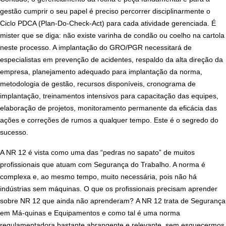
gestão cumprir o seu papel é preciso percorrer disciplinarmente o
Ciclo PDCA (Plan-Do-Check-Act) para cada atividade gerenciada. É
mister que se diga: não existe varinha de condão ou coelho na cartola
neste processo. A implantação do GRO/PGR necessitará de
especialistas em prevenção de acidentes, respaldo da alta direção da
empresa, planejamento adequado para implantação da norma,
metodologia de gestão, recursos disponíveis, cronograma de
implantação, treinamentos intensivos para capacitação das equipes,
elaboração de projetos, monitoramento permanente da eficácia das
ações e correções de rumos a qualquer tempo. Este é o segredo do
sucesso.
A NR 12 é vista como uma das “pedras no sapato” de muitos
profissionais que atuam com Segurança do Trabalho. A norma é
complexa e, ao mesmo tempo, muito necessária, pois não há
indústrias sem máquinas. O que os profissionais precisam aprender
sobre NR 12 que ainda não aprenderam?
A NR 12 trata de Segurança
em Má-quinas e Equipamentos e como tal é uma norma
regulamentadora bastante abrangente e relevante, sem esquecermos