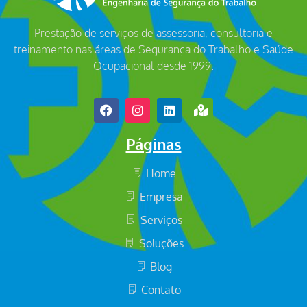
Prestação de serviços de assessoria, consultoria e
treinamento nas áreas de Segurança do Trabalho e Saúde
Ocupacional desde 1999.
Páginas
Home
Empresa
Serviços
Soluções
Blog
Contato