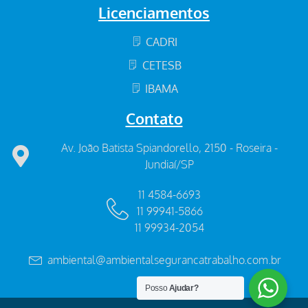
Licenciamentos
CADRI
CETESB
IBAMA
Contato
Av. João Batista Spiandorello, 2150 - Roseira -
Jundiaí/SP
11 4584-6693
11 99941-5866
11 99934-2054
ambiental@ambientalsegurancatrabalho.com.br
Posso
Ajudar?