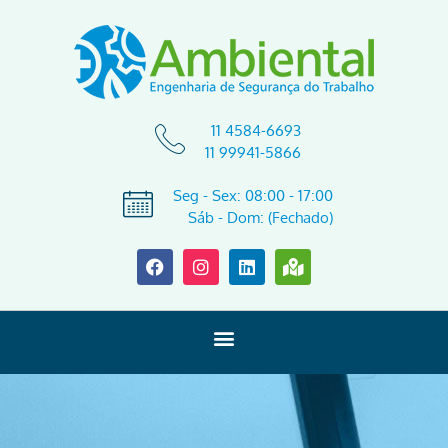
11 4584-6693
11 99941-5866
Seg - Sex: 08:00 - 17:00
Sáb - Dom: (Fechado)