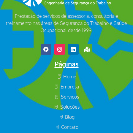
Prestação de serviços de assessoria, consultoria e
treinamento nas áreas de Segurança do Trabalho e Saúde
Ocupacional desde 1999.
Páginas
Home
Empresa
Serviços
Soluções
Blog
Contato