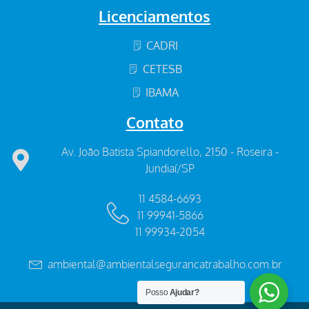
Licenciamentos
CADRI
CETESB
IBAMA
Contato
Av. João Batista Spiandorello, 2150 - Roseira -
Jundiaí/SP
11 4584-6693
11 99941-5866
11 99934-2054
ambiental@ambientalsegurancatrabalho.com.br
Posso
Ajudar?