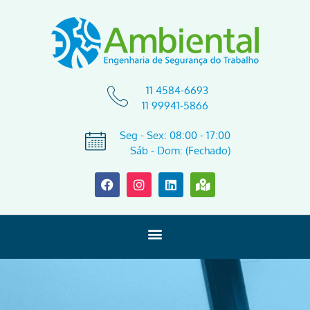
11 4584-6693
11 99941-5866
Seg - Sex: 08:00 - 17:00
Sáb - Dom: (Fechado)