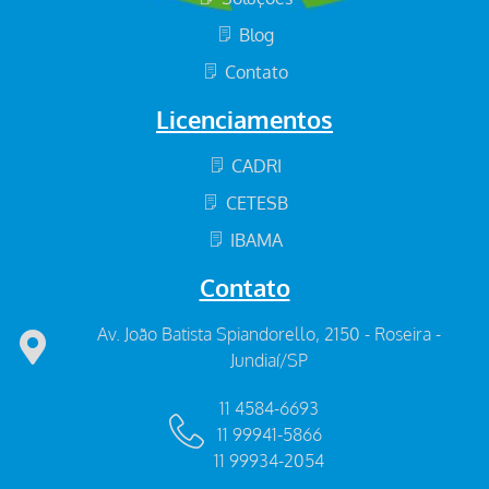
Blog
Contato
Licenciamentos
CADRI
CETESB
IBAMA
Contato
Av. João Batista Spiandorello, 2150 - Roseira -
Jundiaí/SP
11 4584-6693
11 99941-5866
11 99934-2054