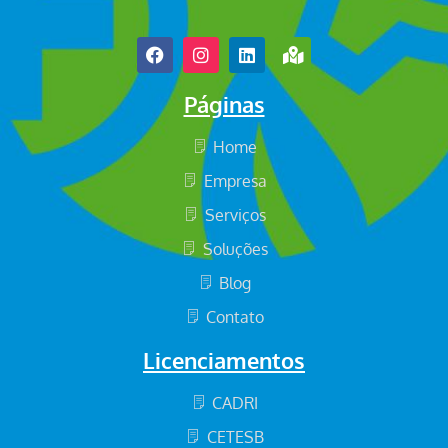
Páginas
Home
Empresa
Serviços
Soluções
Blog
Contato
Licenciamentos
CADRI
CETESB