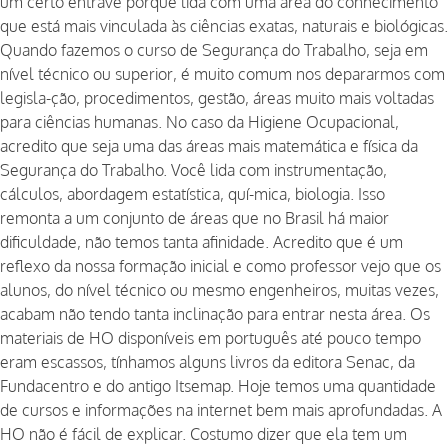
um certo entrave porque lida com uma área do conhecimento
que está mais vinculada às ciências exatas, naturais e biológicas.
Quando fazemos o curso de Segurança do Trabalho, seja em
nível técnico ou superior, é muito comum nos depararmos com
legisla-ção, procedimentos, gestão, áreas muito mais voltadas
para ciências humanas. No caso da Higiene Ocupacional,
acredito que seja uma das áreas mais matemática e física da
Segurança do Trabalho. Você lida com instrumentação,
cálculos, abordagem estatística, quí-mica, biologia. Isso
remonta a um conjunto de áreas que no Brasil há maior
dificuldade, não temos tanta afinidade. Acredito que é um
reflexo da nossa formação inicial e como professor vejo que os
alunos, do nível técnico ou mesmo engenheiros, muitas vezes,
acabam não tendo tanta inclinação para entrar nesta área. Os
materiais de HO disponíveis em português até pouco tempo
eram escassos, tínhamos alguns livros da editora Senac, da
Fundacentro e do antigo Itsemap. Hoje temos uma quantidade
de cursos e informações na internet bem mais aprofundadas. A
HO não é fácil de explicar. Costumo dizer que ela tem um