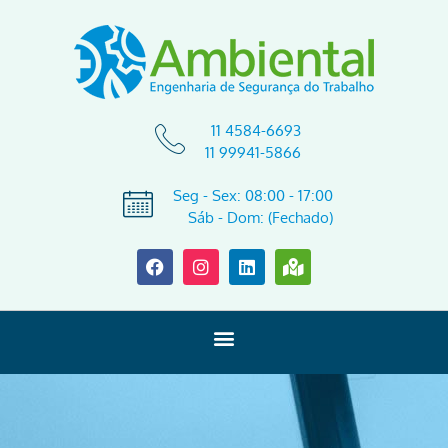
11 4584-6693
11 99941-5866
Seg - Sex: 08:00 - 17:00
Sáb - Dom: (Fechado)